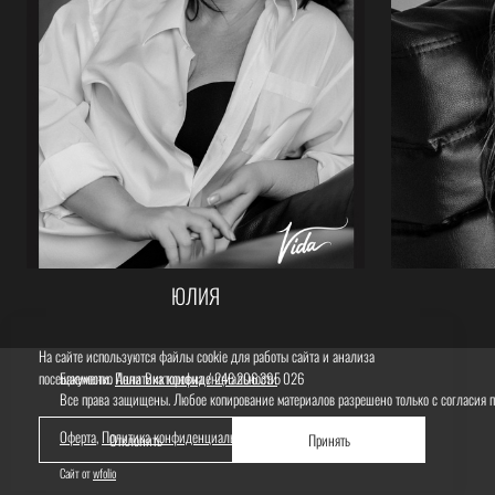
ЮЛИЯ
На сайте используются файлы cookie для работы сайта и анализа
посещаемости.
Бакуменко Анна Викторовна / 246 206 395 026
Политика конфиденциальности
Все права защищены. Любое копирование материалов разрешено только с согласия 
Оферта
,
Политика конфиденциальности
Отклонить
Принять
Сайт от
wfolio